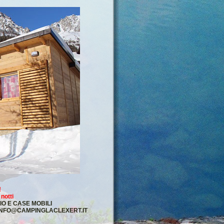
!
notti
O E CASE MOBILI
INFO@CAMPINGLACLEXERT.IT