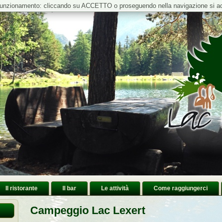
o funzionamento: cliccando su ACCETTO o proseguendo nella navigazione si acc
Il ristorante
Il bar
Le attività
Come raggiungerci
Campeggio Lac Lexert