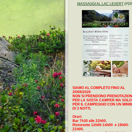
MASSAGGI AL LAC LEXERT
(PDF
SIAMO AL COMPLETO FINO AL
20/08/2026
NON SI PRENDONO PRENOTAZION
PER LA SOSTA CAMPER MA SOLO
PER IL CAMPEGGIO CON UN MINI
DI 3 NOTTI.
Orari:
Bar 7h30 alle 22h00.
Ristorante 12h00-14h00 e 19h00-
21h00.