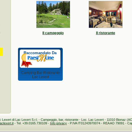
Il campeggio
Il ristorante
Raccomandato Da
Camping Bar Ristorante
Lac Lexert
Lexert di Lac Lexert S.r.l. - Campeggio, bar, ristorante - Loc. Lac Lexert - 11010 Bionaz (AO)
clexert.it
- Tel. +39.0165.730109 -
Info privacy
- P.IVA IT01243970074 - REA AO 79091 - Cap