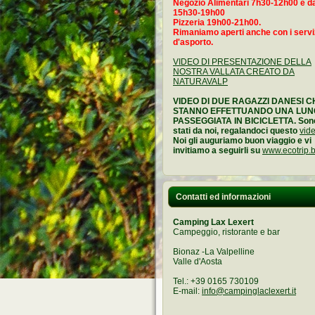
Negozio Alimentari 7h30-12h00 e da
15h30-19h00
Pizzeria 19h00-21h00.
Rimaniamo aperti anche con i servi
d'asporto.
VIDEO DI PRESENTAZIONE DELLA
NOSTRA VALLATA CREATO DA
NATURAVALP
VIDEO DI DUE RAGAZZI DANESI C
STANNO EFFETTUANDO UNA LU
PASSEGGIATA IN BICICLETTA. Son
stati da noi, regalandoci questo
vid
Noi gli auguriamo buon viaggio e vi
invitiamo a seguirli su
www.ecotrip.b
Contatti ed informazioni
Camping Lax Lexert
Campeggio, ristorante e bar
Bionaz -La Valpelline
Valle d'Aosta
Tel.: +39 0165 730109
E-mail:
info@campinglaclexert.it