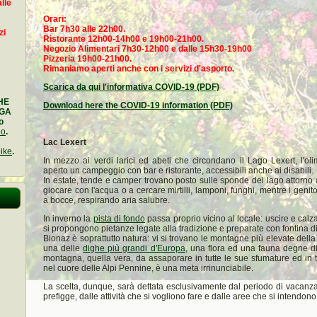
lle
Orari:
Bar 7h30 alle 22h00.
zi
Ristorante 12h00-14h00 e 19h00-21h00.
Negozio Alimentari 7h30-12h00 e dalle 15h30-19h00
Pizzeria 19h00-21h00.
Rimaniamo aperti anche con i servizi d'asporto.
Scarica da qui l'informativa COVID-19 (PDF)
HE
Download here the COVID-19 information (PDF)
NGA
o
eo
.
Lac Lexert
ike
.
In mezzo ai verdi larici ed abeti che circondano il Lago Lexert, l'ol
aperto un campeggio con bar e ristorante, accessibili anche ai disabili.
In estate, tende e camper trovano posto sulle sponde del lago attorno a
giocare con l'acqua o a cercare mirtilli, lamponi, funghi, mentre i genit
a bocce, respirando aria salubre.
In inverno la
pista di fondo
passa proprio vicino al locale: uscire e calzar
si propongono pietanze legate alla tradizione e preparate con fontina d
Bionaz è soprattutto natura: vi si trovano le montagne più elevate della V
una delle
dighe più grandi d'Europa
, una flora ed una fauna degne di
montagna, quella vera, da assaporare in tutte le sue sfumature ed in tu
nel cuore delle Alpi Pennine, è una meta irrinunciabile.
La scelta, dunque, sarà dettata esclusivamente dal periodo di vacanza,
prefigge, dalle attività che si vogliono fare e dalle aree che si intendon