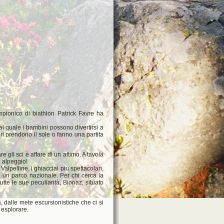
impionico di biathlon Patrick Favre ha
l quale i bambini possono divertirsi a
ori prendono il sole o fanno una partita
e gli sci è affare di un attimo. A tavola
i alpeggio!
alpelline, i ghiacciai più spettacolari,
 un parco nazionale. Per chi cerca la
tte le sue peculiarità, Bionaz, situato
 dalle mete escursionistiche che ci si
o esplorare.